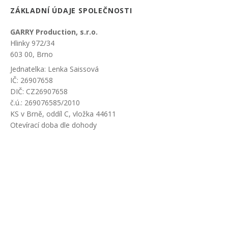
ZÁKLADNÍ ÚDAJE SPOLEČNOSTI
GARRY Production, s.r.o.
Hlinky 972/34
603 00, Brno
Jednatelka: Lenka Saissová
IČ: 26907658
DIČ: CZ26907658
č.ú.: 269076585/2010
KS v Brně, oddíl C, vložka 44611
Otevírací doba dle dohody