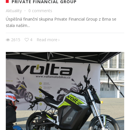
PRIVATE FINANCIAL GROUP
Aktuality
·
0 comments
Úspěšná finanční skupina Private Financial Group z Brna se
stala naším...
2615
4
Read more