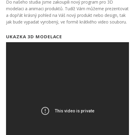
Do našeho studia jsme zakoupili nový program pro 3D
modelaci a animaci produktů. Tudíž Vám můžeme prezentovat
a dopřát krásný pohled na Váš nový produkt nebo design, tak
jak bude vypadat vyrobený, ve formě krátkého video souboru.
UKAZKA 3D MODELACE