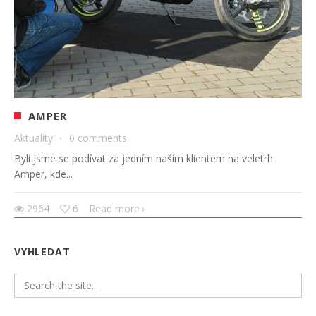
AMPER
Aktuality
·
0 comments
Byli jsme se podívat za jedním naším klientem na veletrh
Amper, kde...
2964
6
Read more
VYHLEDAT