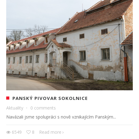
PANSKÝ PIVOVAR SOKOLNICE
Aktuality
·
0 comments
Navázali jsme spolupráci s nově vznikajícím Panským...
6549
8
Read more